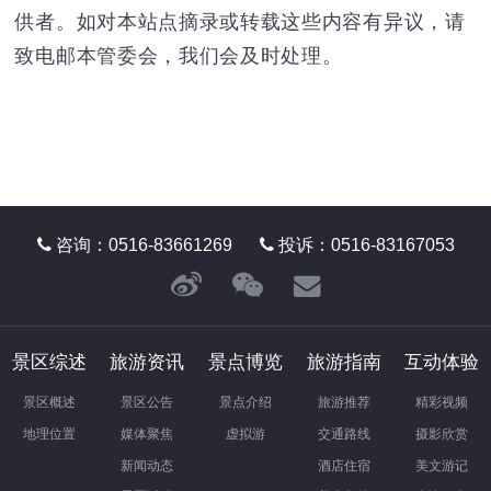
供者。如对本站点摘录或转载这些内容有异议，请
致电邮本管委会，我们会及时处理。
咨询：0516-83661269
投诉：0516-83167053
景区综述
旅游资讯
景点博览
旅游指南
互动体验
景区概述
景区公告
景点介绍
旅游推荐
精彩视频
地理位置
媒体聚焦
虚拟游
交通路线
摄影欣赏
新闻动态
酒店住宿
美文游记